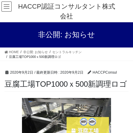
コ
ナ
HACCP認証コンサルタント株式
ン
ビ
会社
テ
ゲ
ン
ー
ツ
シ
非公開: お知らせ
へ
ョ
ス
ン
キ
に
HOME
非公開: お知らせ
セントラルキッチン
ッ
移
豆腐工場TOP1000ｘ500新調理ロゴ
プ
動
2020年9月2日
/ 最終更新日時 :
2020年9月2日
HACCPConsul
豆腐工場TOP1000ｘ500新調理ロゴ