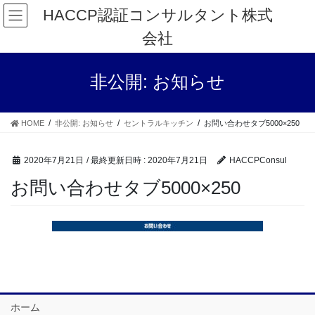
コ
ナ
HACCP認証コンサルタント株式
ン
ビ
会社
テ
ゲ
ン
ー
ツ
シ
非公開: お知らせ
へ
ョ
ス
ン
キ
に
HOME
非公開: お知らせ
セントラルキッチン
お問い合わせタブ5000×250
ッ
移
プ
動
2020年7月21日
/ 最終更新日時 :
2020年7月21日
HACCPConsul
お問い合わせタブ5000×250
ホーム